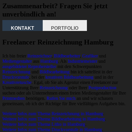
Zusammenarbeit? Fragen Sie jetzt
unverbindlich an!
KONTAKT
PORTFOLIO
Freelancer Reinzeichnung Hamburg
Ich bin freier
Reinzeichner
,
Bildbearbeiter
,
Grafiker
und
Mediengestalter
aus
Hamburg
. Als
Industriemeister
und
ausgebildeter Reprohersteller
mit den Schwerpunkten
Reinzeichnung
und
Bildbearbeitung
bin ich sattelfest in der
Druckvorstufe
, bei der
kreativen Bildbearbeitung
und in der
Kreativretusche
. Egal, ob Sie als Agentur einen Freelancer zur
Unterstützung Ihrer
Reinzeichnung
oder Ihrer
Postproduction
suchen oder als Unternehmen einen freien Mediengestalter für Ihre
Printmedien
benötigen.
Rufen Sie mich
an und wir schauen
gemeinsam, ob ich der Richtige für Ihre vielfältigen Aufgaben bin.
Weitere Infos zum Thema Reinzeichnung in Hamburg
.
Weitere Infos zum Thema Bildbearbeitung in Hamburg
.
Weitere Infos zum Thema Litho in Hamburg
.
Weitere Infos zum Thema Druckvorstufe in Hamburg
.