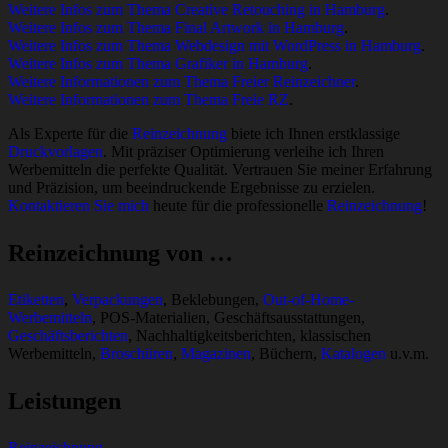
Weitere Infos zum Thema Creative Retouching in Hamburg
.
Weitere Infos zum Thema Final Artwork in Hamburg
.
Weitere Infos zum Thema Webdesign mit WordPress in Hamburg
.
Weitere Infos zum Thema Grafiker in Hamburg
.
Weitere Informationen zum Thema Freier Reinzeichner
.
Weitere Informationen zum Thema Freie RZ
.
Als Experte für die
Reinzeichnung
biete ich Ihnen erstklassige
Druckvorlagen
. Mit präziser Optimierung verleihe ich Ihren
Werbemitteln die perfekte Qualität. Vertrauen Sie meiner Erfahrung
und Präzision, um beeindruckende Ergebnisse zu erzielen.
Kontaktieren Sie mich
heute für die professionelle
Reinzeichnung
!
Reinzeichnung von …
Etiketten
,
Verpackungen
, Beklebungen,
Out-of-Home-
Werbemitteln
, POS-Materialien, Geschäftsausstattungen,
Geschäftsberichten
, Nachhaltigkeitsberichten, klassischen
Werbemitteln,
Broschüren
,
Magazinen
, Büchern,
Katalogen
u.v.m.
Leistungen
Reinzeichnung