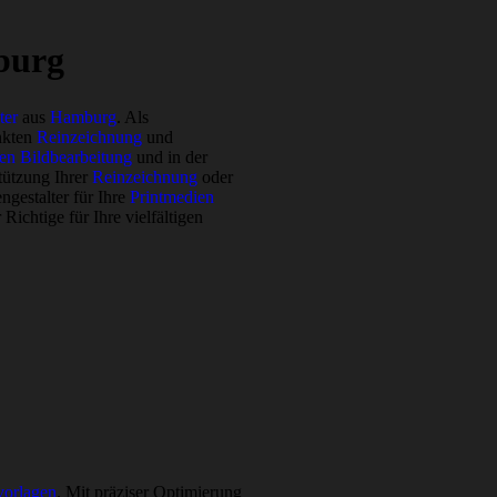
burg
ter
aus
Hamburg
. Als
nkten
Reinzeichnung
und
ven Bildbearbeitung
und in der
stützung Ihrer
Reinzeichnung
oder
gestalter für Ihre
Printmedien
ichtige für Ihre vielfältigen
orlagen
. Mit präziser Optimierung