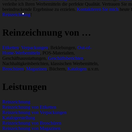
verleihe ich Ihren Werbemitteln die perfekte Qualität. Vertrauen Sie 
beeindruckende Ergebnisse zu erzielen.
Kontaktieren Sie mich
heute f
Reinzeichnung
!
Reinzeichnung von …
Etiketten
,
Verpackungen
, Beklebungen,
Out-of-
Home-Werbemitteln
, POS-Materialien,
Geschäftsausstattungen,
Geschäftsberichten
,
Nachhaltigkeitsberichten, klassischen Werbemitteln,
Broschüren
,
Magazinen
, Büchern,
Katalogen
u.v.m.
Leistungen
Reinzeichnung
Reinzeichnung von Etiketten
Reinzeichnung von Verpackungen
Katalogerstellung
Reinzeichnung von Broschüren
Reinzeichnung von Magazinen