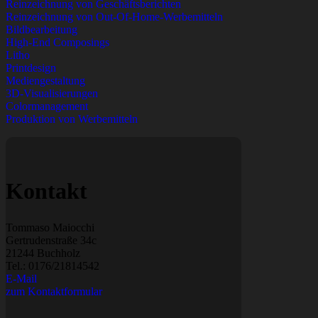
Reinzeichnung von Geschäftsberichten
Reinzeichnung von Out-Of-Home-Werbemitteln
Bildbearbeitung
High-End Composings
Litho
Printdesign
Mediengestaltung
3D-Visualisierungen
Colormanagement
Produktion von Werbemitteln
Kontakt
Tommaso Maiocchi
Gertrudenstraße 34c
21244 Buchholz
Tel.:
0176/21814542
E-Mail
zum Kontaktformular