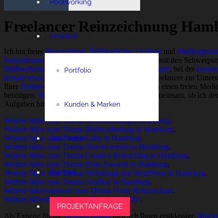
Poolworking
Freelancer Reinzeichnung Ham
Arbeiten
Ich bin freier
Reinzeichner
,
Bildbearbeiter
,
Grafiker
und
Mediengestal
Industriemeister
und
ausgebildeter Reprohersteller
mit den Schwerpu
Bildbearbeitung
bin ich sattelfest in der
Druckvorstufe
, bei der
kreati
Portfolio
Kreativretusche
. Egal, ob Sie als Agentur einen Freelancer zur Unter
Ihrer
Postproduction
suchen oder als Unternehmen einen freien Medien
benötigen.
Rufen Sie mich
an und wir schauen gemeinsam, ob ich der R
Aufgaben bin.
Kunden & Marken
Weitere Infos zum Thema Reinzeichnung in Hamburg
.
Weitere Infos zum Thema Bildbearbeitung in Hamburg
.
Weitere Infos zum Thema Litho in Hamburg
Über mich
.
Weitere Infos zum Thema Druckvorstufe in Hamburg
.
Weitere Infos zum Thema Creative Retouching in Hamburg
.
Weitere Infos zum Thema Final Artwork in Hamburg
.
Kontakt
Weitere Infos zum Thema Webdesign mit WordPress in Hamburg
.
Weitere Infos zum Thema Grafiker in Hamburg
.
Weitere Informationen zum Thema Freier Reinzeichner
.
Weitere Informationen zum Thema Freie RZ
.
PROJEKTANFRAGE
Als Experte für die
Reinzeichnung
biete ich Ihnen erstklassige
Druckv