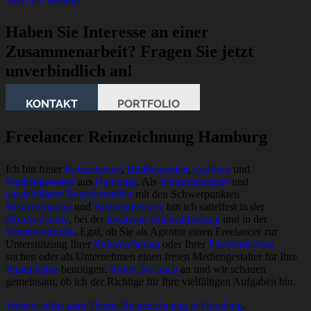
Haben Sie Interesse an einer
Zusammenarbeit? Fragen Sie jetzt
unverbindlich an!
KONTAKT
PORTFOLIO
Freelancer Reinzeichnung Hamburg
Ich bin freier
Reinzeichner
,
Bildbearbeiter
,
Grafiker
und
Mediengestalter
aus
Hamburg
. Als
Industriemeister
und
ausgebildeter Reprohersteller
mit den Schwerpunkten
Reinzeichnung
und
Bildbearbeitung
bin ich sattelfest in der
Druckvorstufe
, bei der
kreativen Bildbearbeitung
und in der
Kreativretusche
. Egal, ob Sie als Agentur einen Freelancer zur
Unterstützung Ihrer
Reinzeichnung
oder Ihrer
Postproduction
suchen oder als Unternehmen einen freien Mediengestalter für Ihre
Printmedien
benötigen.
Rufen Sie mich
an und wir schauen
gemeinsam, ob ich der Richtige für Ihre vielfältigen Aufgaben bin.
Weitere Infos zum Thema Reinzeichnung in Hamburg
.