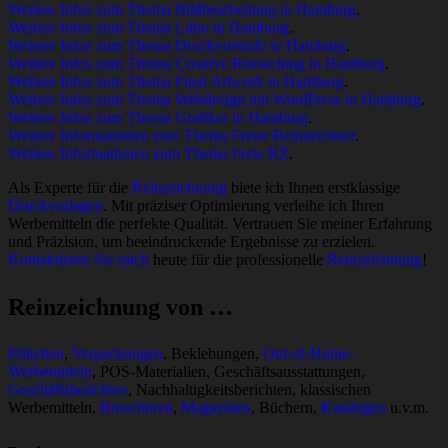
Weitere Infos zum Thema Bildbearbeitung in Hamburg
.
Weitere Infos zum Thema Litho in Hamburg
.
Weitere Infos zum Thema Druckvorstufe in Hamburg
.
Weitere Infos zum Thema Creative Retouching in Hamburg
.
Weitere Infos zum Thema Final Artwork in Hamburg
.
Weitere Infos zum Thema Webdesign mit WordPress in Hamburg
.
Weitere Infos zum Thema Grafiker in Hamburg
.
Weitere Informationen zum Thema Freier Reinzeichner
.
Weitere Informationen zum Thema Freie RZ
.
Als Experte für die
Reinzeichnung
biete ich Ihnen erstklassige
Druckvorlagen
. Mit präziser Optimierung verleihe ich Ihren
Werbemitteln die perfekte Qualität. Vertrauen Sie meiner Erfahrung
und Präzision, um beeindruckende Ergebnisse zu erzielen.
Kontaktieren Sie mich
heute für die professionelle
Reinzeichnung
!
Reinzeichnung von …
Etiketten
,
Verpackungen
, Beklebungen,
Out-of-Home-
Werbemitteln
, POS-Materialien, Geschäftsausstattungen,
Geschäftsberichten
, Nachhaltigkeitsberichten, klassischen
Werbemitteln,
Broschüren
,
Magazinen
, Büchern,
Katalogen
u.v.m.