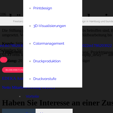
Printdesign
phönikks Jahresberic
Freelancer für Reinzeichnung, Bildbearbeitung und Printdesign in Hamburg und bunde
3D-Visualisierungen
Die Stiftung phönikks bietet Familien, die von Krebs betroffen sind, 
umgesetzt. Vom Layout über Reinzeichnung und Bildbearbeitung bi
Kunde
: Stiftung phönikks
Colormanagement
ed.ih
1786203022
ccoia
1786203022
m@nio
1786203022
m
1786203022
Schreiben Sie mir:
Tätigkeiten:
Layout, Reinzeichnung, Bildbearbeitung, Projektmana
[NEXForms id="14" open_trigger="popup" auto_popup_delay="" auto_
Umfang:
20 Seiten + eingeklebter Überweisungsträger
Druckproduktion
BILDBEARBEITUNG
PRINTDESIGN
REINZEICHNUNG
EDEKA Anzeige „Blau“
Druckvorstufe
Netto Mitarbeiterzeitung 04/2023
Vorteile
Haben Sie Interesse an einer Z