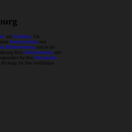
burg
ter
aus
Hamburg
. Als
nkten
Reinzeichnung
und
ven Bildbearbeitung
und in der
stützung Ihrer
Reinzeichnung
oder
gestalter für Ihre
Printmedien
ichtige für Ihre vielfältigen