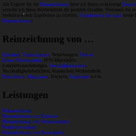
Als Experte für die
Reinzeichnung
biete ich Ihnen erstklassige
Druckv
verleihe ich Ihren Werbemitteln die perfekte Qualität. Vertrauen Sie 
beeindruckende Ergebnisse zu erzielen.
Kontaktieren Sie mich
heute f
Reinzeichnung
!
Reinzeichnung von …
Etiketten
,
Verpackungen
, Beklebungen,
Out-of-
Home-Werbemitteln
, POS-Materialien,
Geschäftsausstattungen,
Geschäftsberichten
,
Nachhaltigkeitsberichten, klassischen Werbemitteln,
Broschüren
,
Magazinen
, Büchern,
Katalogen
u.v.m.
Leistungen
Reinzeichnung
Reinzeichnung von Etiketten
Reinzeichnung von Verpackungen
Katalogerstellung
Reinzeichnung von Broschüren