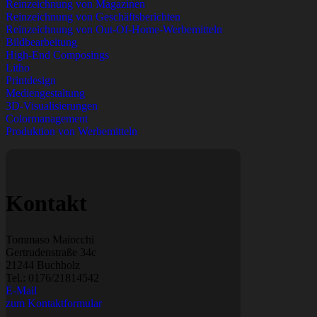
Reinzeichnung von Magazinen
Reinzeichnung von Geschäftsberichten
Reinzeichnung von Out-Of-Home-Werbemitteln
Bildbearbeitung
High-End Composings
Litho
Printdesign
Mediengestaltung
3D-Visualisierungen
Colormanagement
Produktion von Werbemitteln
Kontakt
Tommaso Maiocchi
Gertrudenstraße 34c
21244 Buchholz
Tel.:
0176/21814542
E-Mail
zum Kontaktformular