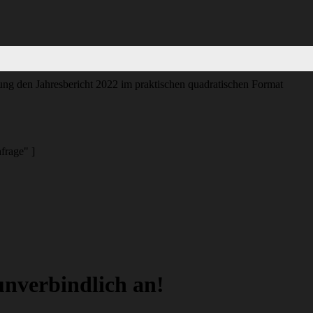
ftung den Jahresbericht 2022 im praktischen quadratischen Format
frage" ]
unverbindlich an!