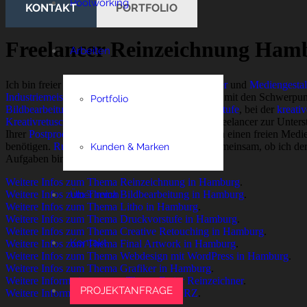
Poolworking
KONTAKT
PORTFOLIO
Freelancer Reinzeichnung Ham
Arbeiten
Ich bin freier
Reinzeichner
,
Bildbearbeiter
,
Grafiker
und
Mediengestal
Industriemeister
und
ausgebildeter Reprohersteller
mit den Schwerpu
Portfolio
Bildbearbeitung
bin ich sattelfest in der
Druckvorstufe
, bei der
kreati
Kreativretusche
. Egal, ob Sie als Agentur einen Freelancer zur Unter
Ihrer
Postproduction
suchen oder als Unternehmen einen freien Medien
benötigen.
Rufen Sie mich
an und wir schauen gemeinsam, ob ich der R
Kunden & Marken
Aufgaben bin.
Weitere Infos zum Thema Reinzeichnung in Hamburg
.
Weitere Infos zum Thema Bildbearbeitung in Hamburg
Über mich
.
Weitere Infos zum Thema Litho in Hamburg
.
Weitere Infos zum Thema Druckvorstufe in Hamburg
.
Weitere Infos zum Thema Creative Retouching in Hamburg
.
Kontakt
Weitere Infos zum Thema Final Artwork in Hamburg
.
Weitere Infos zum Thema Webdesign mit WordPress in Hamburg
.
Weitere Infos zum Thema Grafiker in Hamburg
.
Weitere Informationen zum Thema Freier Reinzeichner
.
PROJEKTANFRAGE
Weitere Informationen zum Thema Freie RZ
.