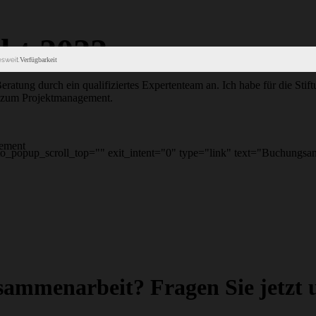
ht 2022
sweit.
Verfügbarkeit
Beratung durch ein qualifiziertes Expertenteam an. Ich habe für die Sti
s zum Projektmanagement.
gement
popup_scroll_top="" exit_intent="0" type="link" text="Buchungsan
usammenarbeit? Fragen Sie jetzt 