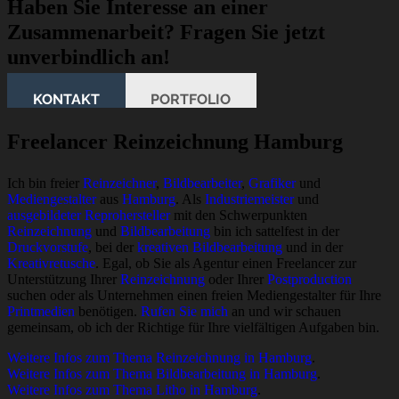
Haben Sie Interesse an einer
Zusammenarbeit? Fragen Sie jetzt
unverbindlich an!
KONTAKT
PORTFOLIO
Freelancer Reinzeichnung Hamburg
Ich bin freier
Reinzeichner
,
Bildbearbeiter
,
Grafiker
und
Mediengestalter
aus
Hamburg
. Als
Industriemeister
und
ausgebildeter Reprohersteller
mit den Schwerpunkten
Reinzeichnung
und
Bildbearbeitung
bin ich sattelfest in der
Druckvorstufe
, bei der
kreativen Bildbearbeitung
und in der
Kreativretusche
. Egal, ob Sie als Agentur einen Freelancer zur
Unterstützung Ihrer
Reinzeichnung
oder Ihrer
Postproduction
suchen oder als Unternehmen einen freien Mediengestalter für Ihre
Printmedien
benötigen.
Rufen Sie mich
an und wir schauen
gemeinsam, ob ich der Richtige für Ihre vielfältigen Aufgaben bin.
Weitere Infos zum Thema Reinzeichnung in Hamburg
.
Weitere Infos zum Thema Bildbearbeitung in Hamburg
.
Weitere Infos zum Thema Litho in Hamburg
.