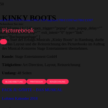
KINKY BOOTS
ed.ih
1786113397
ccoia
1786113397
m@nio
1786113397
m
1786113397
Schreiben Sie mir:
[NEXForms id="14" open_trigger="popup" auto_popup_delay=""
Picturebook
auto_popup_scroll_top="" exit_intent="0" type="link"
text="Buchungsanfrage" ]
Zum Start des Erfolgs-Musicals „Kinky Boots“ in Hamburg, durfte
ich das Layout und die Reinzeichnung des Picturebooks im Auftrag
des Musical-Konzerns Stage Entertainment übernehmen.
Kunde
: Stage Entertainment GmbH
Tätigkeiten:
Art Direction, Layout, Reinzeichnung
Umfang:
48 Seiten
BILDBEARBEITUNG
PRINTDESIGN
REINZEICHNUNG
FACK JU GÖHTE – DAS MUSICAL
Lofoten Kalender 2018