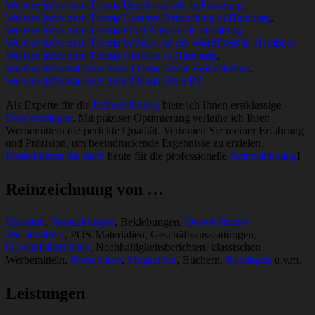
Weitere Infos zum Thema Druckvorstufe in Hamburg
.
Weitere Infos zum Thema Creative Retouching in Hamburg
.
Weitere Infos zum Thema Final Artwork in Hamburg
.
Weitere Infos zum Thema Webdesign mit WordPress in Hamburg
.
Weitere Infos zum Thema Grafiker in Hamburg
.
Weitere Informationen zum Thema Freier Reinzeichner
.
Weitere Informationen zum Thema Freie RZ
.
Als Experte für die
Reinzeichnung
biete ich Ihnen erstklassige
Druckvorlagen
. Mit präziser Optimierung verleihe ich Ihren
Werbemitteln die perfekte Qualität. Vertrauen Sie meiner Erfahrung
und Präzision, um beeindruckende Ergebnisse zu erzielen.
Kontaktieren Sie mich
heute für die professionelle
Reinzeichnung
!
Reinzeichnung von …
Etiketten
,
Verpackungen
, Beklebungen,
Out-of-Home-
Werbemitteln
, POS-Materialien, Geschäftsausstattungen,
Geschäftsberichten
, Nachhaltigkeitsberichten, klassischen
Werbemitteln,
Broschüren
,
Magazinen
, Büchern,
Katalogen
u.v.m.
Leistungen