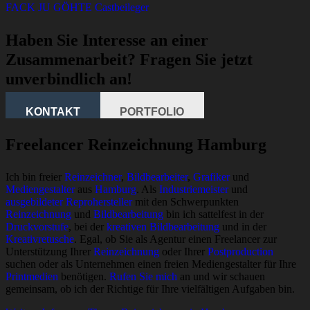
FACK JU GÖHTE Castbeileger
Haben Sie Interesse an einer
Zusammenarbeit? Fragen Sie jetzt
unverbindlich an!
KONTAKT
PORTFOLIO
Freelancer Reinzeichnung Hamburg
Ich bin freier
Reinzeichner
,
Bildbearbeiter
,
Grafiker
und
Mediengestalter
aus
Hamburg
. Als
Industriemeister
und
ausgebildeter Reprohersteller
mit den Schwerpunkten
Reinzeichnung
und
Bildbearbeitung
bin ich sattelfest in der
Druckvorstufe
, bei der
kreativen Bildbearbeitung
und in der
Kreativretusche
. Egal, ob Sie als Agentur einen Freelancer zur
Unterstützung Ihrer
Reinzeichnung
oder Ihrer
Postproduction
suchen oder als Unternehmen einen freien Mediengestalter für Ihre
Printmedien
benötigen.
Rufen Sie mich
an und wir schauen
gemeinsam, ob ich der Richtige für Ihre vielfältigen Aufgaben bin.