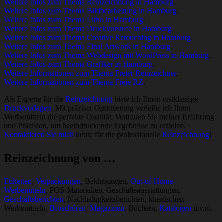
Weitere Infos zum Thema Reinzeichnung in Hamburg
.
Weitere Infos zum Thema Bildbearbeitung in Hamburg
.
Weitere Infos zum Thema Litho in Hamburg
.
Weitere Infos zum Thema Druckvorstufe in Hamburg
.
Weitere Infos zum Thema Creative Retouching in Hamburg
.
Weitere Infos zum Thema Final Artwork in Hamburg
.
Weitere Infos zum Thema Webdesign mit WordPress in Hamburg
.
Weitere Infos zum Thema Grafiker in Hamburg
.
Weitere Informationen zum Thema Freier Reinzeichner
.
Weitere Informationen zum Thema Freie RZ
.
Als Experte für die
Reinzeichnung
biete ich Ihnen erstklassige
Druckvorlagen
. Mit präziser Optimierung verleihe ich Ihren
Werbemitteln die perfekte Qualität. Vertrauen Sie meiner Erfahrung
und Präzision, um beeindruckende Ergebnisse zu erzielen.
Kontaktieren Sie mich
heute für die professionelle
Reinzeichnung
!
Reinzeichnung von …
Etiketten
,
Verpackungen
, Beklebungen,
Out-of-Home-
Werbemitteln
, POS-Materialien, Geschäftsausstattungen,
Geschäftsberichten
, Nachhaltigkeitsberichten, klassischen
Werbemitteln,
Broschüren
,
Magazinen
, Büchern,
Katalogen
u.v.m.