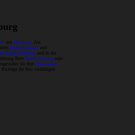
burg
ter
aus
Hamburg
. Als
nkten
Reinzeichnung
und
ven Bildbearbeitung
und in der
stützung Ihrer
Reinzeichnung
oder
gestalter für Ihre
Printmedien
ichtige für Ihre vielfältigen