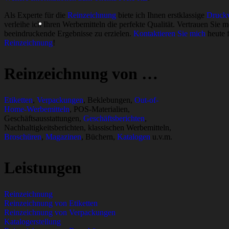
Als Experte für die
Reinzeichnung
biete ich Ihnen erstklassige
Druckv
verleihe ich Ihren Werbemitteln die perfekte Qualität. Vertrauen Sie 
beeindruckende Ergebnisse zu erzielen.
Kontaktieren Sie mich
heute f
Reinzeichnung
!
Reinzeichnung von …
Etiketten
,
Verpackungen
, Beklebungen,
Out-of-
Home-Werbemitteln
, POS-Materialien,
Geschäftsausstattungen,
Geschäftsberichten
,
Nachhaltigkeitsberichten, klassischen Werbemitteln,
Broschüren
,
Magazinen
, Büchern,
Katalogen
u.v.m.
Leistungen
Reinzeichnung
Reinzeichnung von Etiketten
Reinzeichnung von Verpackungen
Katalogerstellung