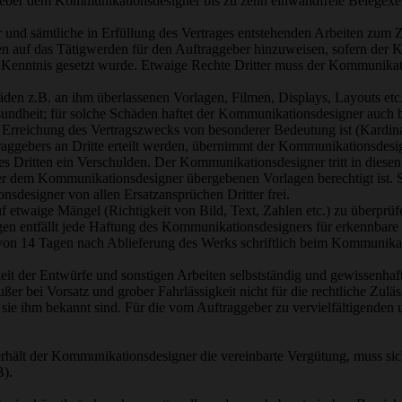
aggeber dem Kommunikationsdesigner bis zu zehn einwandfreie Belegexemp
r und sämtliche in Erfüllung des Vertrages entstehenden Arbeiten zu
 auf das Tätigwerden für den Auftraggeber hinzuweisen, sofern der K
in Kenntnis gesetzt wurde. Etwaige Rechte Dritter muss der Kommunikat
en z.B. an ihm überlassenen Vorlagen, Filmen, Displays, Layouts etc. 
ndheit; für solche Schäden haftet der Kommunikationsdesigner auch bei F
ie Erreichung des Vertragszwecks von besonderer Bedeutung ist (Kardina
ggebers an Dritte erteilt werden, übernimmt der Kommunikationsdesig
 Dritten ein Verschulden. Der Kommunikationsdesigner tritt in diesen Fä
ler dem Kommunikationsdesigner übergebenen Vorlagen berechtigt ist. S
onsdesigner von allen Ersatzansprüchen Dritter frei.
 etwaige Mängel (Richtigkeit von Bild, Text, Zahlen etc.) zu überprü
n entfällt jede Haftung des Kommunikationsdesigners für erkennbare Mä
von 14 Tagen nach Ablieferung des Werks schriftlich beim Kommunikat
gkeit der Entwürfe und sonstigen Arbeiten selbstständig und gewissenha
ßer bei Vorsatz und grober Fahrlässigkeit nicht für die rechtliche Zulä
sie ihm bekannt sind. Für die vom Auftraggeber zu vervielfältigenden 
 erhält der Kommunikationsdesigner die vereinbarte Vergütung, muss s
B).