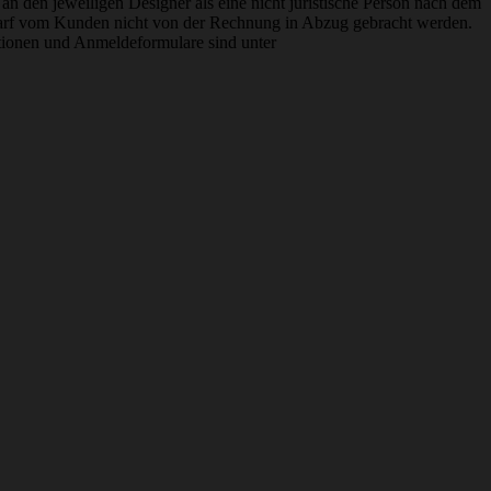
an den jeweiligen Designer als eine nicht juristische Person nach dem
e darf vom Kunden nicht von der Rechnung in Abzug gebracht werden.
ationen und Anmeldeformulare sind unter