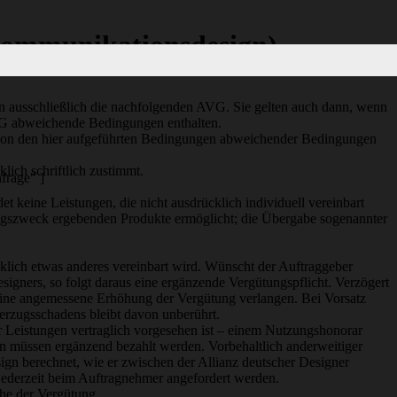
Kommunikationsdesign)
 ausschließlich die nachfolgenden AVG. Sie gelten auch dann, wenn
VG abweichende Bedingungen enthalten.
von den hier aufgeführten Bedingungen abweichender Bedingungen
ich schriftlich zustimmt.
frage" ]
 keine Leistungen, die nicht ausdrücklich individuell vereinbart
tragszweck ergebenden Produkte ermöglicht; die Übergabe sogenannter
cklich etwas anderes vereinbart wird. Wünscht der Auftraggeber
ners, so folgt daraus eine ergänzende Vergütungspflicht. Verzögert
 eine angemessene Erhöhung der Vergütung verlangen. Bei Vorsatz
erzugsschadens bleibt davon unberührt.
r Leistungen vertraglich vorgesehen ist – einem Nutzungshonorar
müssen ergänzend bezahlt werden. Vorbehaltlich anderweitiger
gn berechnet, wie er zwischen der Allianz deutscher Designer
ederzeit beim Auftragnehmer angefordert werden.
öhe der Vergütung.