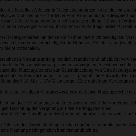
den die bestellten Arbeiten in Teilen abgenommen, so ist eine entsprech
 als zwei Monaten oder erfordert er vom Kommunikationsdesigner finanz
zwar 1⁄4 der Gesamtvergütung bei Auftragserteilung, 1⁄4 nach Fertigst
 Gründen verweigert werden. Im Rahmen des Auftrags besteht Gestaltung
 Rechtsgeschäften, an denen ein Verbraucher nicht beteiligt ist, Ver
 denen ein Verbraucher beteiligt ist, in Höhe von 5% über dem jeweili
 bleibt vorbehalten.
ereinbarten Nutzungsumfang (zeitlich, räumlich und inhaltlich) verw
ll durch ein Nutzungshonorar gesondert zu vergüten. Sie ist bei rechtlic
gänzenden Nutzungshonorar zur Geltendmachung von Unterlassungsund
ch geschützten Reinzeichnung ist unzulässig. Sämtliche Entwürfe, Rein
nne des § 18 Abs. 1 UWG anvertraut. Eine unbefugte Verwertung oder 
ür den jeweiligen Vertragszweck erforderlichen Nutzungsrechte ein. So
hten und jede Einräumung von Unterlizenzen bedarf der vorherigen s
igen Bezahlung der Vergütung auf den Auftraggeber über.
usdrückliche Einwilligung des Kommunikationsdesigners weder im Ori
er Nähe zu den Vervielfältigungsstücken und/oder in unmittelbarem Z
eine Nennung nicht gänzlich branchenunüblich ist.