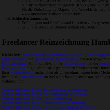
Der Kunde ist darüber informiert, dass bei Auftragsverga
Künstlersozialversicherungsgesetz (KSVG) eine Künstler
Für die Einhaltung der Abgabe- und Anmeldefrist ist all
www.kuenstlersozialkasse.de zu finden.
Schlussbestimmungen
Erfüllungsort und Gerichtsstand ist, sofern zulässig vere
Es gilt das Recht der Bundesrepublik Deutschland.
Freelancer Reinzeichnung Ham
Ich bin freier
Reinzeichner
,
Bildbearbeiter
,
Grafiker
und
Mediengestal
Industriemeister
und
ausgebildeter Reprohersteller
mit den Schwerpu
Bildbearbeitung
bin ich sattelfest in der
Druckvorstufe
, bei der
kreati
Kreativretusche
. Egal, ob Sie als Agentur einen Freelancer zur Unter
Ihrer
Postproduction
suchen oder als Unternehmen einen freien Medien
benötigen.
Rufen Sie mich
an und wir schauen gemeinsam, ob ich der R
Aufgaben bin.
Weitere Infos zum Thema Reinzeichnung in Hamburg
.
Weitere Infos zum Thema Bildbearbeitung in Hamburg
.
Weitere Infos zum Thema Litho in Hamburg
.
Weitere Infos zum Thema Druckvorstufe in Hamburg
.
Weitere Infos zum Thema Creative Retouching in Hamburg
.