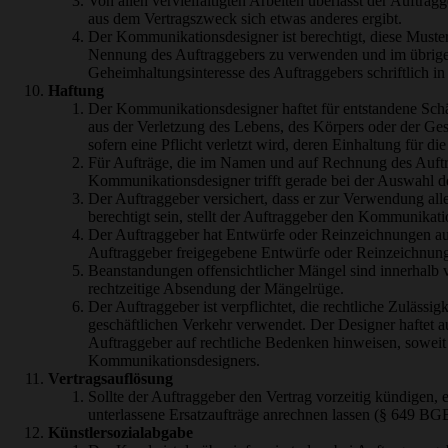
Von allen vervielfältigten Arbeiten überlässt der Auftr
aus dem Vertragszweck sich etwas anderes ergibt.
Der Kommunikationsdesigner ist berechtigt, diese Muste
Nennung des Auftraggebers zu verwenden und im übrigen
Geheimhaltungsinteresse des Auftraggebers schriftlich 
Haftung
Der Kommunikationsdesigner haftet für entstandene Schäd
aus der Verletzung des Lebens, des Körpers oder der Gesu
sofern eine Pflicht verletzt wird, deren Einhaltung für d
Für Aufträge, die im Namen und auf Rechnung des Auftra
Kommunikationsdesigner trifft gerade bei der Auswahl des
Der Auftraggeber versichert, dass er zur Verwendung al
berechtigt sein, stellt der Auftraggeber den Kommunikati
Der Auftraggeber hat Entwürfe oder Reinzeichnungen auf
Auftraggeber freigegebene Entwürfe oder Reinzeichnunge
Beanstandungen offensichtlicher Mängel sind innerhalb 
rechtzeitige Absendung der Mängelrüge.
Der Auftraggeber ist verpflichtet, die rechtliche Zulässi
geschäftlichen Verkehr verwendet. Der Designer haftet au
Auftraggeber auf rechtliche Bedenken hinweisen, soweit 
Kommunikationsdesigners.
Vertragsauflösung
Sollte der Auftraggeber den Vertrag vorzeitig kündigen,
unterlassene Ersatzaufträge anrechnen lassen (§ 649 BG
Künstlersozialabgabe