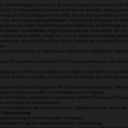
on abnahmefähigen Entwürfen, Reinzeichnungen, Konzeptionen, das M
nd AGD Vergütungstarif Design in der jeweils aktuellen Fassung geson
mung mit dem Auftraggeber berechtigt, die zur Auftragserfüllung no
et sich, dem Kommunikationsdesigner entsprechende Vollmacht zu erteil
äge über notwendige Fremdleistungen im Namen und für Rechnung des 
erhältnis von sämtlichen Vergütungsansprüchen freizustellen, die sic
 in Rechnung zu stellen, sobald sie von dem Dritten in Rechnung gestel
ondere für spezielle Materialien, für die Anfertigung von Modellen, 
ten.
g mit dem Auftrag zu unternehmen und mit dem Auftraggeber abgesproc
chte eingeräumt, nicht jedoch das Eigentum übertragen, falls nicht 
emessener Frist unbeschädigt zurückzugeben, falls nicht etwas ander
ber die Kosten zu ersetzen, die zur Wiederherstellung der Originale 
ateien verbleiben im Eigentum des Kommunikationsdesigners. Dieser is
be, so ist dies gesondert zu vereinbaren und zu vergüten.
 und Dateien, insbesondere sogenannte »offene« Dateien zur Verfügung
szweck ergibt sich etwas anderes.
en Gegenstände erfolgt für Rechnung des Auftraggebers und, sofern der 
d Eigenwerbung
ikationsdesigner Korrekturmuster vorzulegen.
esigner erfolgt nur aufgrund besonderer Vereinbarung.