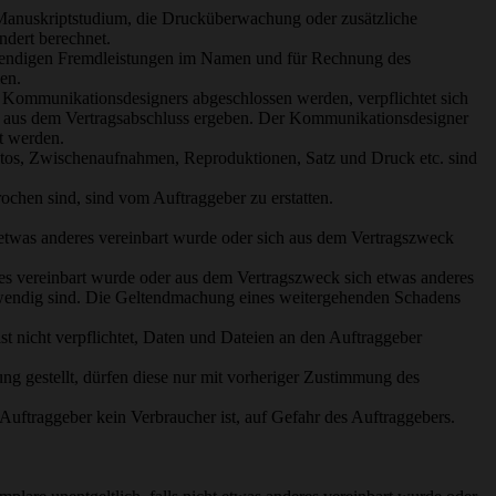
anuskriptstudium, die Drucküberwachung oder zusätzliche
dert berechnet.
twendigen Fremdleistungen im Namen und für Rechnung des
en.
Kommunikationsdesigners abgeschlossen werden, verpflichtet sich
h aus dem Vertrags­abschluss ergeben. Der Kommunikationsdesigner
lt werden.
Fotos, Zwischenaufnahmen, Reproduktionen, Satz und Druck etc. sind
hen sind, sind vom Auftraggeber zu erstatten.
etwas anderes vereinbart wurde oder sich aus dem Vertragszweck
es vereinbart wurde oder aus dem Vertragszweck sich etwas anderes
notwendig sind. Die Geltendmachung eines weitergehenden Schadens
t nicht verpflichtet, Daten und Dateien an den Auftraggeber
 gestellt, dürfen diese nur mit vorheriger Zustimmung des
Auftraggeber kein Verbraucher ist, auf Gefahr des Auftraggebers.