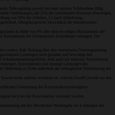
ende Teilvergütung jeweils bei einer solchen Teilabnahme fällig.
ielle Vorleistungen, die 25% des vereinbarten Honorars übersteigen,
ellung von 50% der Arbeiten, 1⁄2 nach Ablieferung.
sfreiheit. Mängelansprüche hinsichtlich der künstlerischen
zugszinsen in Höhe von 9% über dem jeweiligen Basiszinssatz der
gen Basiszinssatz der Europäischen Zentralbank verlangen. Die
endet werden. Jede Nutzung über den vereinbarten Nutzungsumfang
h geschützten Leistungen nicht gestattet und berechtigt den
 Schadensersatzansprüchen. Jede auch nur teilweise Nachahmung
zeichnungen, Konzeptionen und sonstige Leistungen des
Mitteilung an Dritte außerhalb der vertraglichen Vereinbarung der
weit nichts anderes vereinbart ist, wird im Zweifel jeweils nur das
chriftlichen Zustimmung des Kommunikationsdesigners.
ginal noch bei der Reproduktion verändert werden.
usammenhang mit der öffentlichen Wiedergabe der Leistungen des