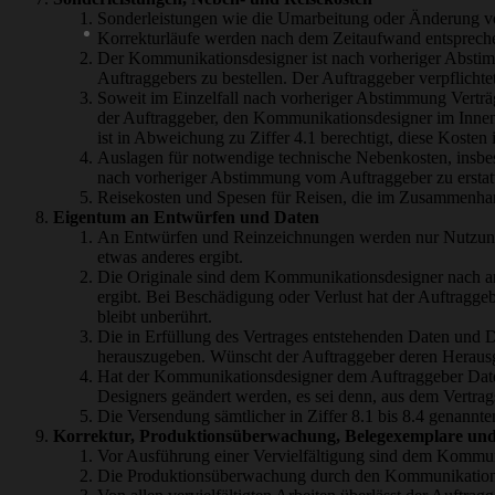
Sonderleistungen wie die Umarbeitung oder Änderung v
Korrekturläufe werden nach dem Zeitaufwand entspreche
Der Kommunikationsdesigner ist nach vorheriger Abstim
Auftraggebers zu bestellen. Der Auftraggeber verpflicht
Soweit im Einzelfall nach vorheriger Abstimmung Vertr
der Auftraggeber, den Kommunikationsdesigner im Innenv
ist in Abweichung zu Ziffer 4.1 berechtigt, diese Kosten
Auslagen für notwendige technische Nebenkosten, insbes
nach vorheriger Abstimmung vom Auftraggeber zu erstat
Reisekosten und Spesen für Reisen, die im Zusammenhan
Eigentum an Entwürfen und Daten
An Entwürfen und Reinzeichnungen werden nur Nutzungsre
etwas anderes ergibt.
Die Originale sind dem Kommunikationsdesigner nach ang
ergibt. Bei Beschädigung oder Verlust hat der Auftragge
bleibt unberührt.
Die in Erfüllung des Vertrages entstehenden Daten und D
herauszugeben. Wünscht der Auftraggeber deren Herausga
Hat der Kommunikationsdesigner dem Auftraggeber Daten
Designers geändert werden, es sei denn, aus dem Vertrag
Die Versendung sämtlicher in Ziffer 8.1 bis 8.4 genannt
Korrektur, Produktionsüberwachung, Belegexemplare un
Vor Ausführung einer Vervielfältigung sind dem Kommun
Die Produktionsüberwachung durch den Kommunikationsd