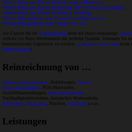
Weitere Infos zum Thema Final Artwork in Hamburg
.
Weitere Infos zum Thema Webdesign mit WordPress in Hamburg
.
Weitere Infos zum Thema Grafiker in Hamburg
.
Weitere Informationen zum Thema Freier Reinzeichner
.
Weitere Informationen zum Thema Freie RZ
.
Als Experte für die
Reinzeichnung
biete ich Ihnen erstklassige
Druckv
verleihe ich Ihren Werbemitteln die perfekte Qualität. Vertrauen Sie 
beeindruckende Ergebnisse zu erzielen.
Kontaktieren Sie mich
heute f
Reinzeichnung
!
Reinzeichnung von …
Etiketten
,
Verpackungen
, Beklebungen,
Out-of-
Home-Werbemitteln
, POS-Materialien,
Geschäftsausstattungen,
Geschäftsberichten
,
Nachhaltigkeitsberichten, klassischen Werbemitteln,
Broschüren
,
Magazinen
, Büchern,
Katalogen
u.v.m.
Leistungen