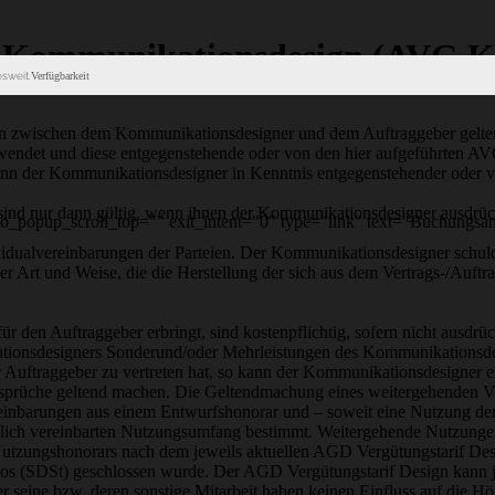
n Kommunikationsdesign (AVG 
sweit.
Verfügbarkeit
en zwischen dem Kommunikationsdesigner und dem Auftraggeber gelten
wendet und diese entgegenstehende oder von den hier aufgeführten A
nn der Kommunikationsdesigner in Kenntnis entgegenstehender oder 
nd nur dann gültig, wenn ihnen der Kommunikationsdesigner ausdrückl
popup_scroll_top="" exit_intent="0" type="link" text="Buchungsan
vidualvereinbarungen der Parteien. Der Kommunikationsdesigner schuldet
ner Art und Weise, die die Herstellung der sich aus dem Vertrags-/Auf
r den Auftraggeber erbringt, sind kostenpflichtig, sofern nicht ausdrü
onsdesigners Sonderund/oder Mehrleistungen des Kommunikationsdesig
r Auftraggeber zu vertreten hat, so kann der Kommunikationsdesigner
ansprüche geltend machen. Die Geltendmachung eines weitergehenden V
ereinbarungen aus einem Entwurfshonorar und – soweit eine Nutzung de
ich vereinbarten Nutzungsumfang bestimmt. Weitergehende Nutzungen 
utzungshonorars nach dem jeweils aktuellen AGD Vergütungstarif Desi
os (SDSt) geschlossen wurde. Der AGD Vergütungstarif Design kann j
er seine bzw. deren sonstige Mitarbeit haben keinen Einfluss auf die H