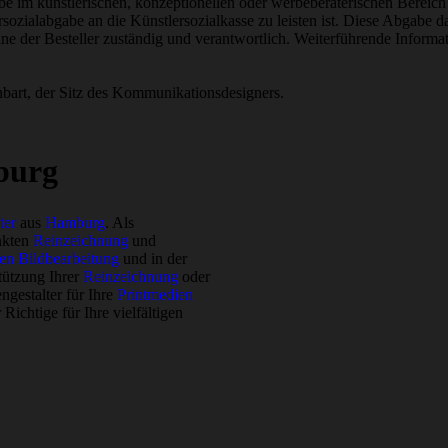
be im künstlerischen, konzeptionellen oder werbeberaterischen Bereich 
sozialabgabe an die Künstlersozialkasse zu leisten ist. Diese Abgab
eine der Besteller zuständig und verantwortlich. Weiterführende Inform
inbart, der Sitz des Kommunikationsdesigners.
burg
ter
aus
Hamburg
. Als
nkten
Reinzeichnung
und
ven Bildbearbeitung
und in der
stützung Ihrer
Reinzeichnung
oder
gestalter für Ihre
Printmedien
ichtige für Ihre vielfältigen