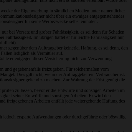
lare unentgeltlich, falls nicht etwas anderes vereinbart wurde oder
m Zwecke der Eigenwerbung in sämtlichen Medien unter namentlicher
ommunikationsdesigner nicht über ein etwaiges entgegenstehendes
ionsdesigner für seine Werbezwecke selbst einholen.
nur bei Vorsatz und grober Fahrlässigkeit, es sei denn für Schäden
ahrlässigkeit. Im übrigen haftet er für leichte Fahrlässigkeit nur,
lpflicht).
ner gegenüber dem Auftraggeber keinerlei Haftung, es sei denn, den
llen lediglich als Vermittler auf.
ollte er entgegen dieser Versicherung nicht zur Verwendung
fen und gegebenenfalls freizugeben. Für solchermaßen vom
ngel. Dies gilt nicht, wenn der Auftraggeber ein Verbraucher ist.
ionsdesigner geltend zu machen. Zur Wahrung der Frist genügt die
ft prüfen zu lassen, bevor er die Entwürfe und sonstigen Arbeiten im
ssigkeit seiner Entwürfe und sonstigen Arbeiten. Er wird den
und freigegebenen Arbeiten entfällt jede weitergehende Haftung des
ich jedoch ersparte Aufwendungen oder durchgeführte oder böswillig